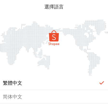
選擇語言
繁體中文
简体中文
頁面無法顯示