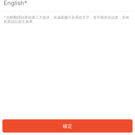
English*
發生錯誤！請登入並再試一次或回到主
頁。
* 自動翻譯結果由第三方提供，未涵蓋圖片及系統文字，並可能存在誤差，若有
差異請以原文為準。
登入
返回首頁
確定
ID: 22616d2d65d-8628-4330-94f6-40be9411626b