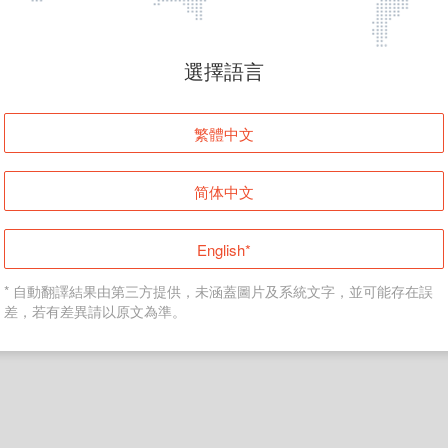
頁面無法顯示
選擇語言
發生錯誤！請登入並再試一次或回到主頁。
繁體中文
登入
简体中文
返回首頁
English*
* 自動翻譯結果由第三方提供，未涵蓋圖片及系統文字，並可能存在誤
差，若有差異請以原文為準。