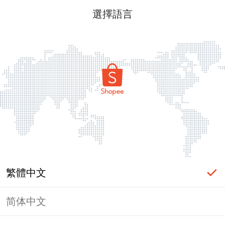
選擇語言
繁體中文
简体中文
頁面無法顯示