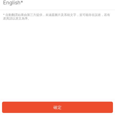
English*
發生錯誤！請登入並再試一次或回到主
頁。
* 自動翻譯結果由第三方提供，未涵蓋圖片及系統文字，並可能存在誤差，若有
差異請以原文為準。
登入
返回首頁
確定
ID: 441a1f3ac03-035d-449a-89e3-c26239f38631