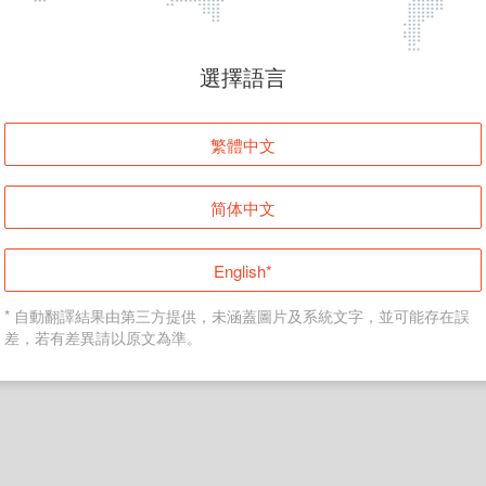
頁面無法顯示
選擇語言
發生錯誤！請登入並再試一次或回到主頁。
繁體中文
登入
简体中文
返回首頁
English*
* 自動翻譯結果由第三方提供，未涵蓋圖片及系統文字，並可能存在誤
差，若有差異請以原文為準。