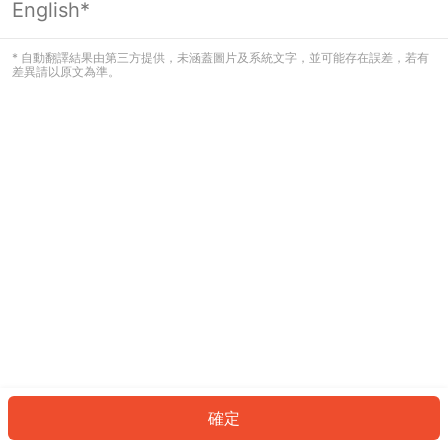
English*
發生錯誤！請登入並再試一次或回到主
頁。
* 自動翻譯結果由第三方提供，未涵蓋圖片及系統文字，並可能存在誤差，若有
差異請以原文為準。
登入
返回首頁
確定
ID: 92fe4b1287-90ca-4a08-a825-ca1474326318