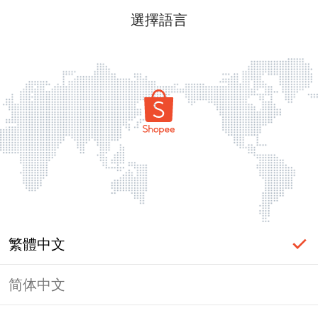
選擇語言
繁體中文
简体中文
頁面無法顯示