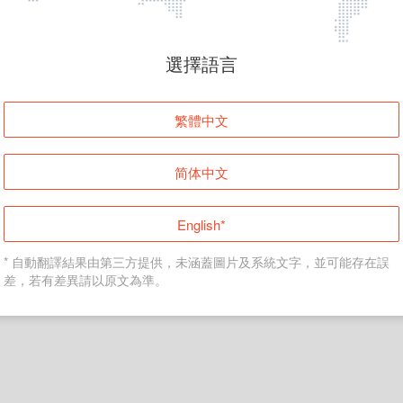
頁面無法顯示
選擇語言
發生錯誤！請登入並再試一次或回到主頁。
繁體中文
登入
简体中文
返回首頁
English*
* 自動翻譯結果由第三方提供，未涵蓋圖片及系統文字，並可能存在誤
差，若有差異請以原文為準。