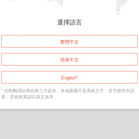
頁面無法顯示
選擇語言
發生錯誤！請登入並再試一次或回到主頁。
繁體中文
登入
简体中文
返回首頁
English*
* 自動翻譯結果由第三方提供，未涵蓋圖片及系統文字，並可能存在誤
差，若有差異請以原文為準。