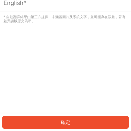
English*
發生錯誤！請登入並再試一次或回到主
頁。
* 自動翻譯結果由第三方提供，未涵蓋圖片及系統文字，並可能存在誤差，若有
差異請以原文為準。
登入
返回首頁
確定
ID: 24542a172ab-f210-4c30-b690-d6a78bce5f7b