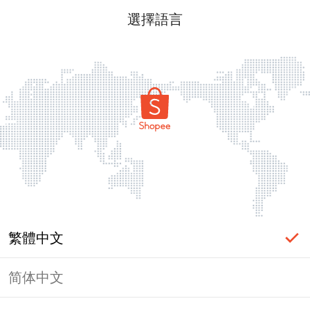
選擇語言
繁體中文
简体中文
頁面無法顯示