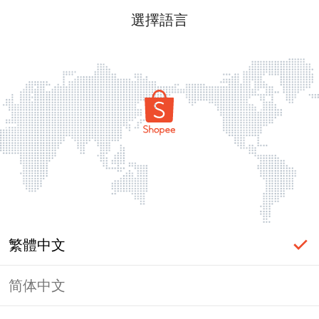
選擇語言
繁體中文
简体中文
頁面無法顯示