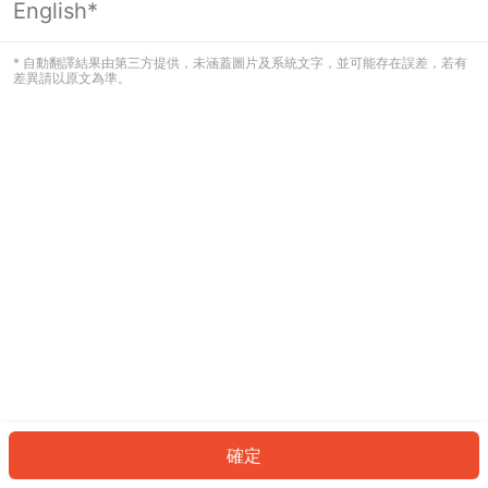
English*
發生錯誤！請登入並再試一次或回到主
頁。
* 自動翻譯結果由第三方提供，未涵蓋圖片及系統文字，並可能存在誤差，若有
差異請以原文為準。
登入
返回首頁
確定
ID: 692c307eefa-1f3e-44ca-9524-cf38bbcd86d4