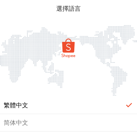
選擇語言
繁體中文
简体中文
頁面無法顯示