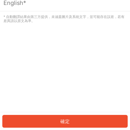
English*
發生錯誤！請登入並再試一次或回到主
頁。
* 自動翻譯結果由第三方提供，未涵蓋圖片及系統文字，並可能存在誤差，若有
差異請以原文為準。
登入
返回首頁
確定
ID: 39206216b7a-7b4b-4f86-8a65-e881edc84698