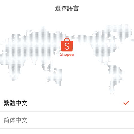
選擇語言
繁體中文
简体中文
頁面無法顯示