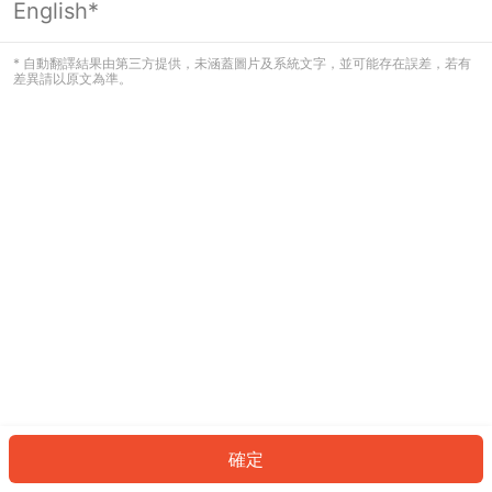
English*
發生錯誤！請登入並再試一次或回到主
頁。
* 自動翻譯結果由第三方提供，未涵蓋圖片及系統文字，並可能存在誤差，若有
差異請以原文為準。
登入
返回首頁
確定
ID: 868bde6826b-19eb-478f-824f-799f6d279f22