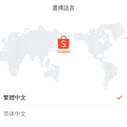
選擇語言
繁體中文
简体中文
頁面無法顯示