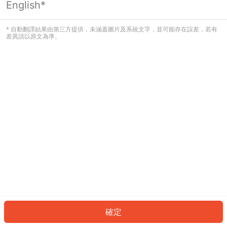
English*
發生錯誤！請登入並再試一次或回到主
頁。
* 自動翻譯結果由第三方提供，未涵蓋圖片及系統文字，並可能存在誤差，若有
差異請以原文為準。
登入
返回首頁
確定
ID: 934c04f49c7-2ff0-42a0-8ac5-e0c40c9d76dc