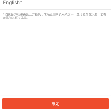
English*
發生錯誤！請登入並再試一次或回到主
頁。
* 自動翻譯結果由第三方提供，未涵蓋圖片及系統文字，並可能存在誤差，若有
差異請以原文為準。
登入
返回首頁
確定
ID: 3172dc644ca-aa4a-4684-8949-162838cb099e