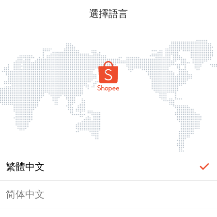
選擇語言
繁體中文
简体中文
頁面無法顯示