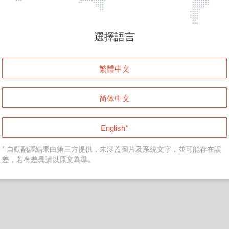
頁面無法顯示
選擇語言
發生錯誤！請登入並再試一次或回到主頁。
繁體中文
登入
简体中文
返回首頁
English*
* 自動翻譯結果由第三方提供，未涵蓋圖片及系統文字，並可能存在誤
差，若有差異請以原文為準。