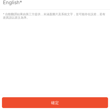
English*
發生錯誤！請登入並再試一次或回到主
頁。
* 自動翻譯結果由第三方提供，未涵蓋圖片及系統文字，並可能存在誤差，若有
差異請以原文為準。
登入
返回首頁
確定
ID: 860307c451c-42a9-4438-996d-6f837e1fe91e