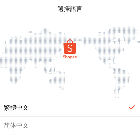
選擇語言
繁體中文
简体中文
頁面無法顯示