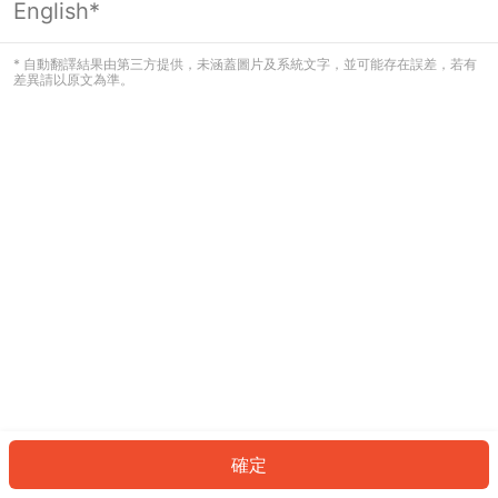
English*
發生錯誤！請登入並再試一次或回到主
頁。
* 自動翻譯結果由第三方提供，未涵蓋圖片及系統文字，並可能存在誤差，若有
差異請以原文為準。
登入
返回首頁
確定
ID: 307faf8e1f0-3ff5-45b9-852e-a8efbf969605