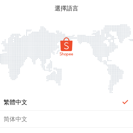
選擇語言
繁體中文
简体中文
頁面無法顯示