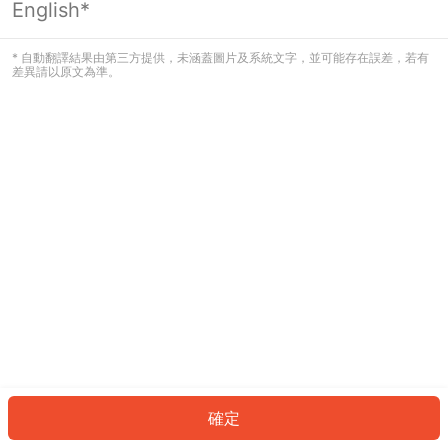
English*
發生錯誤！請登入並再試一次或回到主
頁。
* 自動翻譯結果由第三方提供，未涵蓋圖片及系統文字，並可能存在誤差，若有
差異請以原文為準。
登入
返回首頁
確定
ID: 799941c67f8-cd36-413a-b3ed-d37df79e33e5