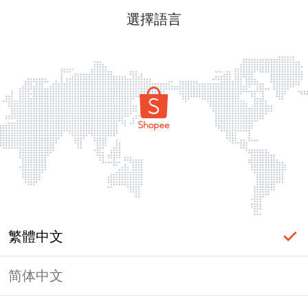
選擇語言
繁體中文
简体中文
頁面無法顯示