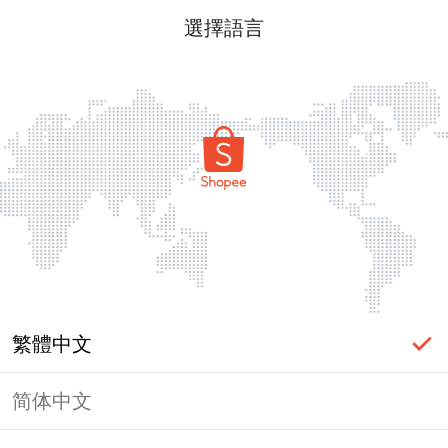
選擇語言
繁體中文
简体中文
頁面無法顯示