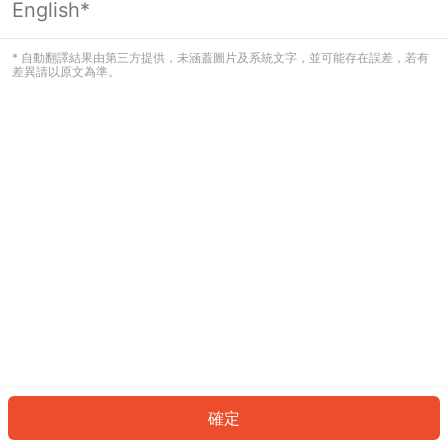
English*
發生錯誤！請登入並再試一次或回到主
頁。
* 自動翻譯結果由第三方提供，未涵蓋圖片及系統文字，並可能存在誤差，若有
差異請以原文為準。
登入
返回首頁
確定
ID: 762c18079d6-ebe7-4842-96a7-b01f1c5d4932