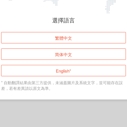
頁面無法顯示
選擇語言
發生錯誤！請登入並再試一次或回到主頁。
繁體中文
登入
简体中文
返回首頁
English*
* 自動翻譯結果由第三方提供，未涵蓋圖片及系統文字，並可能存在誤
差，若有差異請以原文為準。