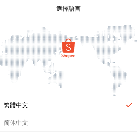
選擇語言
繁體中文
简体中文
頁面無法顯示