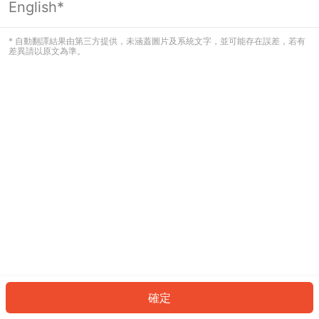
English*
發生錯誤！請登入並再試一次或回到主
頁。
* 自動翻譯結果由第三方提供，未涵蓋圖片及系統文字，並可能存在誤差，若有
差異請以原文為準。
登入
返回首頁
確定
ID: 8252eb33ae1-fae4-46bf-b944-3d349a7042f1