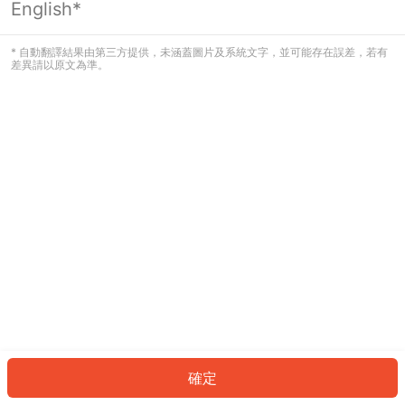
English*
發生錯誤！請登入並再試一次或回到主
頁。
* 自動翻譯結果由第三方提供，未涵蓋圖片及系統文字，並可能存在誤差，若有
差異請以原文為準。
登入
返回首頁
確定
ID: 974f6432402-1859-4645-b699-0cb2c51361b4