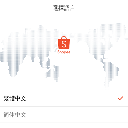
選擇語言
繁體中文
简体中文
頁面無法顯示