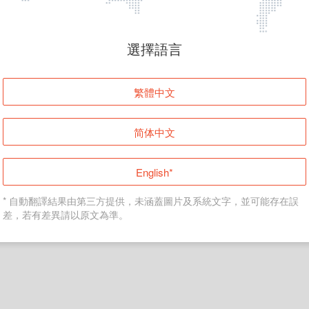
頁面無法顯示
選擇語言
發生錯誤！請登入並再試一次或回到主頁。
繁體中文
登入
简体中文
返回首頁
English*
* 自動翻譯結果由第三方提供，未涵蓋圖片及系統文字，並可能存在誤
差，若有差異請以原文為準。