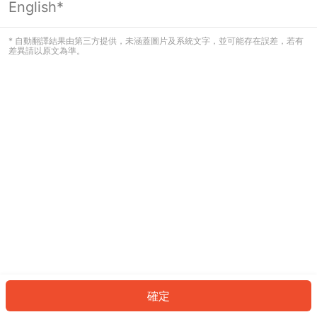
English*
發生錯誤！請登入並再試一次或回到主
頁。
* 自動翻譯結果由第三方提供，未涵蓋圖片及系統文字，並可能存在誤差，若有
差異請以原文為準。
登入
返回首頁
確定
ID: 645226c4206-e3d4-40d2-a492-ca44429e2a00