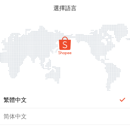
選擇語言
繁體中文
简体中文
頁面無法顯示