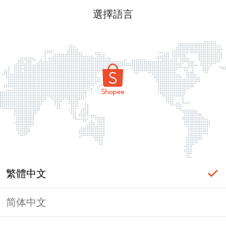
選擇語言
繁體中文
简体中文
頁面無法顯示