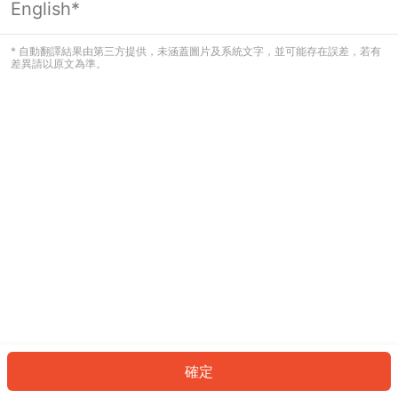
English*
發生錯誤！請登入並再試一次或回到主
頁。
* 自動翻譯結果由第三方提供，未涵蓋圖片及系統文字，並可能存在誤差，若有
差異請以原文為準。
登入
返回首頁
確定
ID: 22674e5edc3-2fc6-4e1d-8d74-524015ac6464