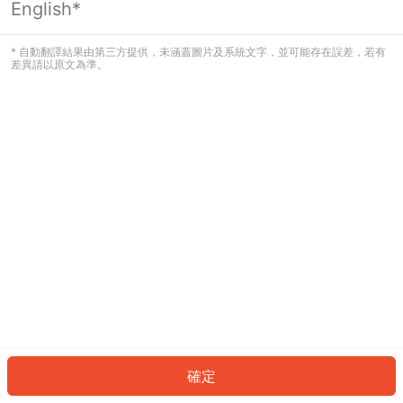
English*
發生錯誤！請登入並再試一次或回到主
頁。
* 自動翻譯結果由第三方提供，未涵蓋圖片及系統文字，並可能存在誤差，若有
差異請以原文為準。
登入
返回首頁
確定
ID: 25761db716d-3858-4135-9ac7-83d293fda971