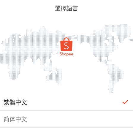
選擇語言
繁體中文
简体中文
頁面無法顯示