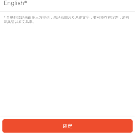
English*
發生錯誤！請登入並再試一次或回到主
頁。
* 自動翻譯結果由第三方提供，未涵蓋圖片及系統文字，並可能存在誤差，若有
差異請以原文為準。
登入
返回首頁
確定
ID: 9814489f425-7354-48fd-8294-332d423a49d3