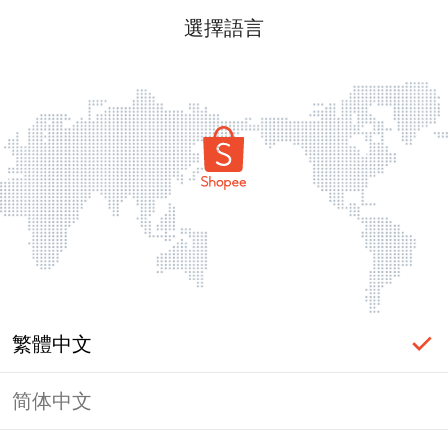
選擇語言
繁體中文
简体中文
頁面無法顯示