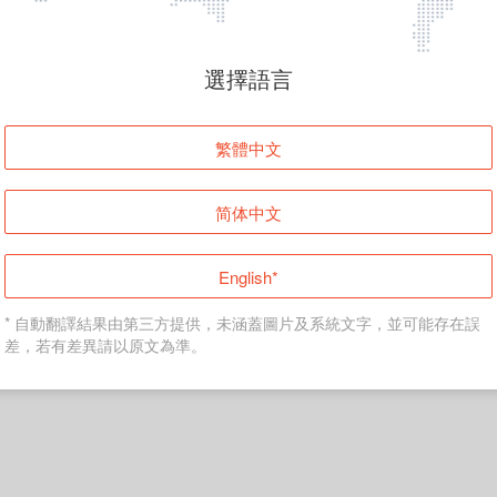
頁面無法顯示
選擇語言
發生錯誤！請登入並再試一次或回到主頁。
繁體中文
登入
简体中文
返回首頁
English*
* 自動翻譯結果由第三方提供，未涵蓋圖片及系統文字，並可能存在誤
差，若有差異請以原文為準。