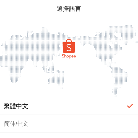
選擇語言
繁體中文
简体中文
頁面無法顯示