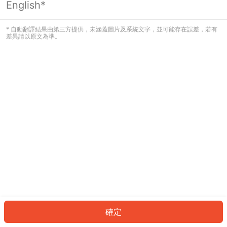
English*
發生錯誤！請登入並再試一次或回到主
頁。
* 自動翻譯結果由第三方提供，未涵蓋圖片及系統文字，並可能存在誤差，若有
差異請以原文為準。
登入
返回首頁
確定
ID: 809859f0bbe-c609-46d5-b9dd-55f80cc6c5e0