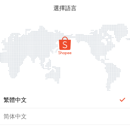
選擇語言
繁體中文
简体中文
頁面無法顯示