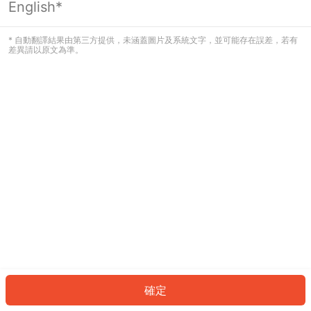
English*
發生錯誤！請登入並再試一次或回到主
頁。
* 自動翻譯結果由第三方提供，未涵蓋圖片及系統文字，並可能存在誤差，若有
差異請以原文為準。
登入
返回首頁
確定
ID: 130bc64a406-92fb-42b9-8965-6b17ee8b9398