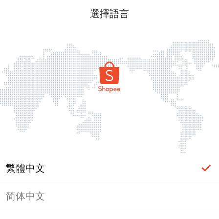
選擇語言
繁體中文
简体中文
頁面無法顯示