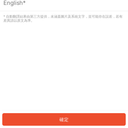
English*
發生錯誤！請登入並再試一次或回到主
頁。
* 自動翻譯結果由第三方提供，未涵蓋圖片及系統文字，並可能存在誤差，若有
差異請以原文為準。
登入
返回首頁
確定
ID: 297828fa3d6-f568-467c-8fef-1889039300c2