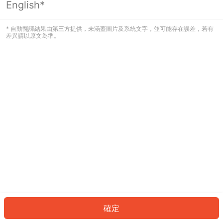
English*
發生錯誤！請登入並再試一次或回到主
頁。
* 自動翻譯結果由第三方提供，未涵蓋圖片及系統文字，並可能存在誤差，若有
差異請以原文為準。
登入
返回首頁
確定
ID: 379e867b389-39ca-487b-9fda-5924dc12cb79