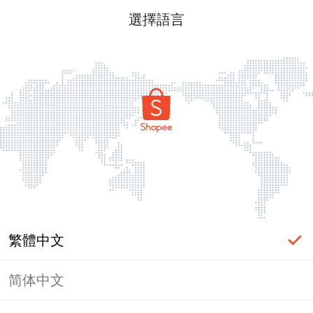
選擇語言
繁體中文
简体中文
頁面無法顯示