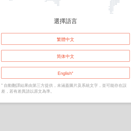
頁面無法顯示
選擇語言
發生錯誤！請登入並再試一次或回到主頁。
繁體中文
登入
简体中文
返回首頁
English*
* 自動翻譯結果由第三方提供，未涵蓋圖片及系統文字，並可能存在誤
差，若有差異請以原文為準。