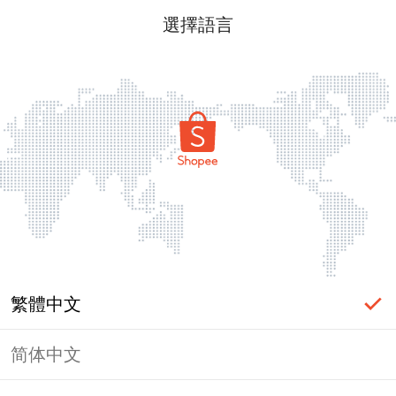
選擇語言
繁體中文
简体中文
頁面無法顯示