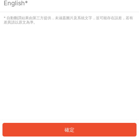
English*
發生錯誤！請登入並再試一次或回到主
頁。
* 自動翻譯結果由第三方提供，未涵蓋圖片及系統文字，並可能存在誤差，若有
差異請以原文為準。
登入
返回首頁
確定
ID: 6259cd3fc11-2f8d-4868-9371-025d88e127a2