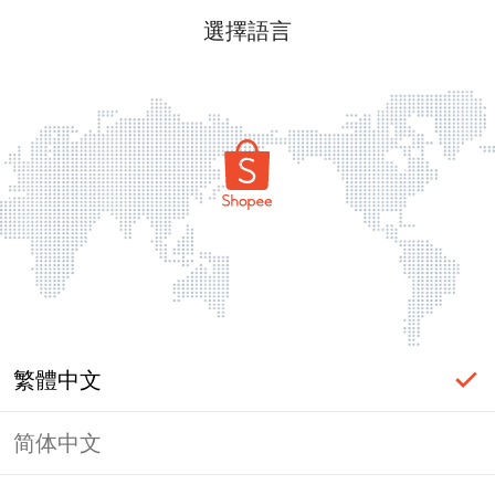
選擇語言
繁體中文
简体中文
頁面無法顯示