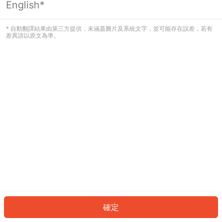
English*
發生錯誤！請登入並再試一次或回到主
頁。
* 自動翻譯結果由第三方提供，未涵蓋圖片及系統文字，並可能存在誤差，若有
差異請以原文為準。
登入
返回首頁
確定
ID: 348635c9d92-1e16-44d9-aff8-670c38cfe2c5