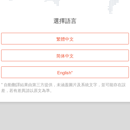
頁面無法顯示
選擇語言
發生錯誤！請登入並再試一次或回到主頁。
繁體中文
登入
简体中文
返回首頁
English*
* 自動翻譯結果由第三方提供，未涵蓋圖片及系統文字，並可能存在誤
差，若有差異請以原文為準。