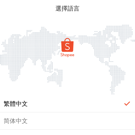
選擇語言
繁體中文
简体中文
頁面無法顯示