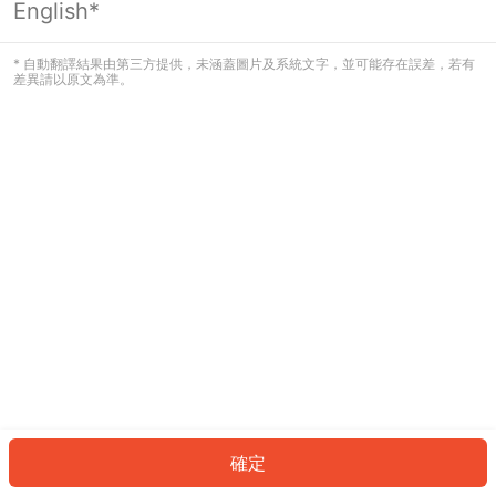
English*
發生錯誤！請登入並再試一次或回到主
頁。
* 自動翻譯結果由第三方提供，未涵蓋圖片及系統文字，並可能存在誤差，若有
差異請以原文為準。
登入
返回首頁
確定
ID: 416af6154f4-71af-486b-b6e1-3d951cd54857