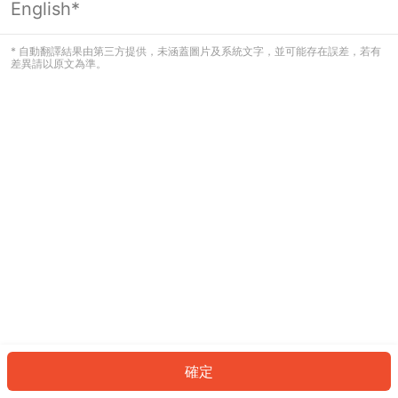
English*
發生錯誤！請登入並再試一次或回到主
頁。
* 自動翻譯結果由第三方提供，未涵蓋圖片及系統文字，並可能存在誤差，若有
差異請以原文為準。
登入
返回首頁
確定
ID: 7091d7781d1-506c-4526-ba86-c0d0763d3750