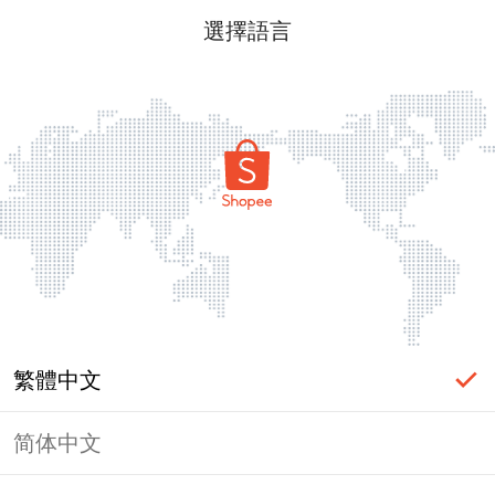
選擇語言
繁體中文
简体中文
頁面無法顯示