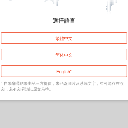
頁面無法顯示
選擇語言
發生錯誤！請登入並再試一次或回到主頁。
繁體中文
登入
简体中文
返回首頁
English*
* 自動翻譯結果由第三方提供，未涵蓋圖片及系統文字，並可能存在誤
差，若有差異請以原文為準。