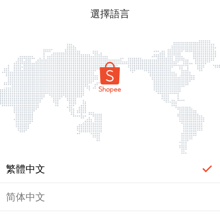
選擇語言
繁體中文
简体中文
頁面無法顯示