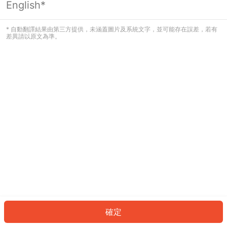
English*
發生錯誤！請登入並再試一次或回到主
頁。
* 自動翻譯結果由第三方提供，未涵蓋圖片及系統文字，並可能存在誤差，若有
差異請以原文為準。
登入
返回首頁
確定
ID: 7371d8c01d6-0faf-4718-b1e4-7919b8fdff45