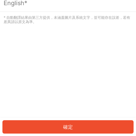
English*
發生錯誤！請登入並再試一次或回到主
頁。
* 自動翻譯結果由第三方提供，未涵蓋圖片及系統文字，並可能存在誤差，若有
差異請以原文為準。
登入
返回首頁
確定
ID: 219e4295137-1688-486e-8c60-7e6a2ebc221f