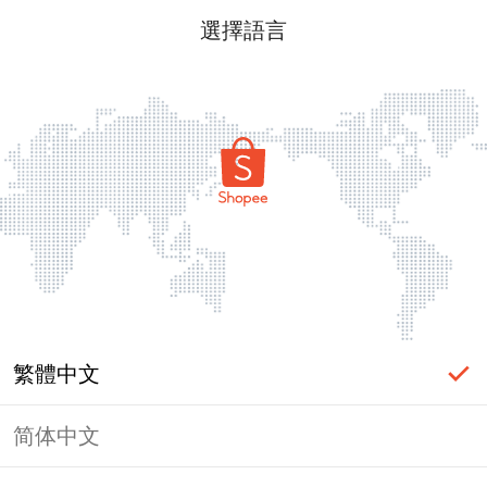
選擇語言
繁體中文
简体中文
頁面無法顯示