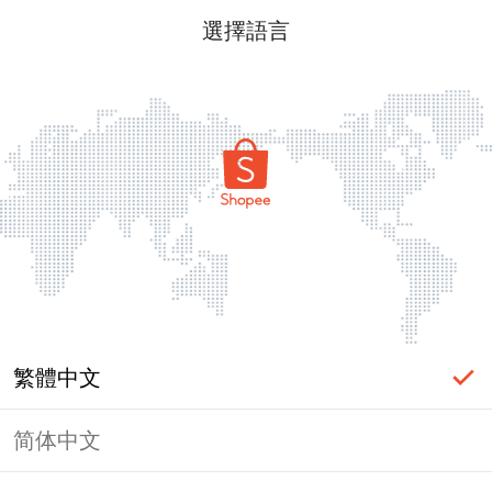
選擇語言
繁體中文
简体中文
頁面無法顯示