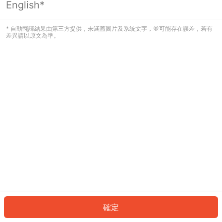
English*
發生錯誤！請登入並再試一次或回到主
頁。
* 自動翻譯結果由第三方提供，未涵蓋圖片及系統文字，並可能存在誤差，若有
差異請以原文為準。
登入
返回首頁
確定
ID: 146a4cef64e-6fe1-4ca1-8c6c-c487ee307d8d