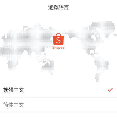
選擇語言
繁體中文
简体中文
頁面無法顯示