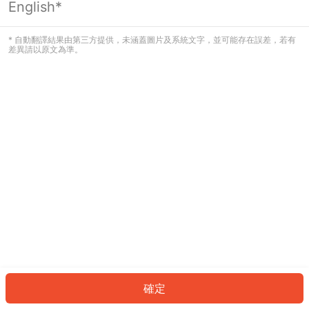
English*
發生錯誤！請登入並再試一次或回到主
頁。
* 自動翻譯結果由第三方提供，未涵蓋圖片及系統文字，並可能存在誤差，若有
差異請以原文為準。
登入
返回首頁
確定
ID: 6196095af59-4c11-40f5-a73a-4e03219a1ba8