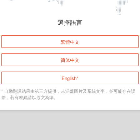
頁面無法顯示
選擇語言
發生錯誤！請登入並再試一次或回到主頁。
繁體中文
登入
简体中文
返回首頁
English*
* 自動翻譯結果由第三方提供，未涵蓋圖片及系統文字，並可能存在誤
差，若有差異請以原文為準。