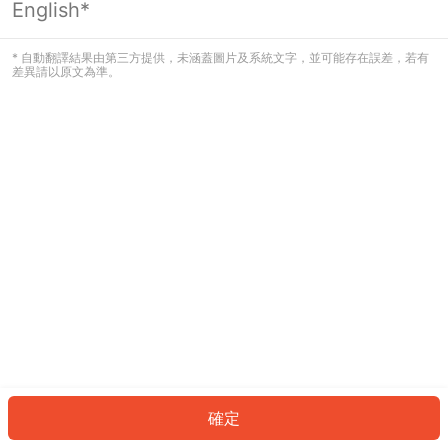
English*
發生錯誤！請登入並再試一次或回到主
頁。
* 自動翻譯結果由第三方提供，未涵蓋圖片及系統文字，並可能存在誤差，若有
差異請以原文為準。
登入
返回首頁
確定
ID: 76659afadaa-557a-49af-ab6f-40fdc0861523