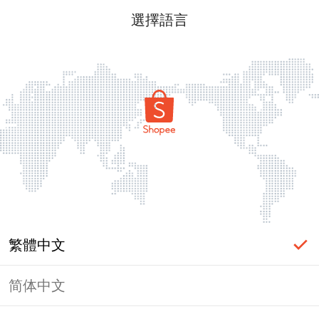
選擇語言
繁體中文
简体中文
頁面無法顯示