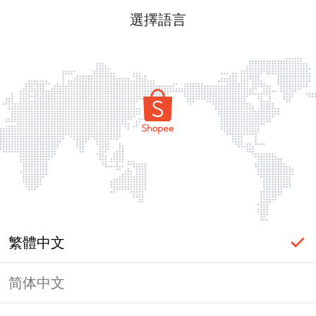
選擇語言
繁體中文
简体中文
頁面無法顯示