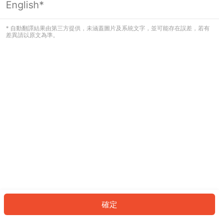
English*
發生錯誤！請登入並再試一次或回到主
頁。
* 自動翻譯結果由第三方提供，未涵蓋圖片及系統文字，並可能存在誤差，若有
差異請以原文為準。
登入
返回首頁
確定
ID: 1404d86433d-ff68-4921-b497-dd39e0b95e29