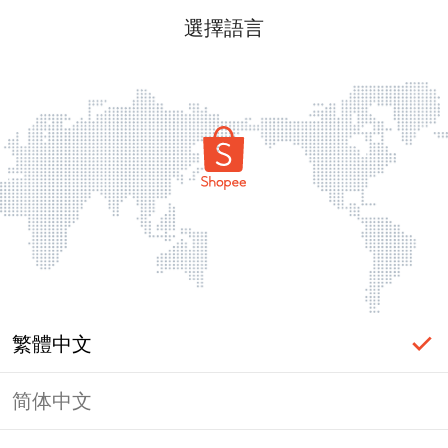
選擇語言
繁體中文
简体中文
頁面無法顯示