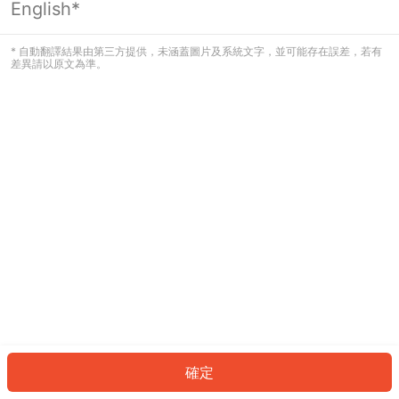
English*
發生錯誤！請登入並再試一次或回到主
頁。
* 自動翻譯結果由第三方提供，未涵蓋圖片及系統文字，並可能存在誤差，若有
差異請以原文為準。
登入
返回首頁
確定
ID: 67422582d0e-9b54-4221-8c0a-30ee2ece6f41