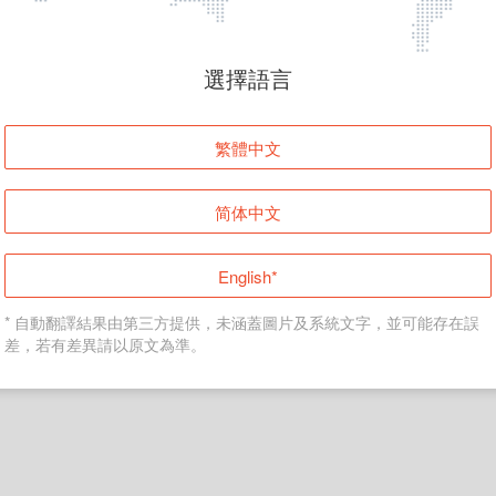
頁面無法顯示
選擇語言
發生錯誤！請登入並再試一次或回到主頁。
繁體中文
登入
简体中文
返回首頁
English*
* 自動翻譯結果由第三方提供，未涵蓋圖片及系統文字，並可能存在誤
差，若有差異請以原文為準。