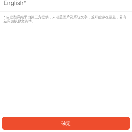
English*
發生錯誤！請登入並再試一次或回到主
頁。
* 自動翻譯結果由第三方提供，未涵蓋圖片及系統文字，並可能存在誤差，若有
差異請以原文為準。
登入
返回首頁
確定
ID: 434592a4b8c-b219-4c9e-9254-8e7960f06a1c