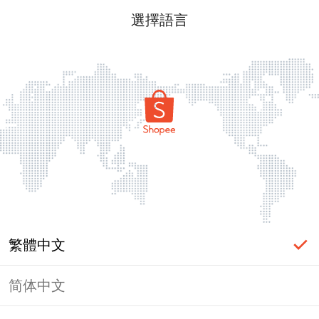
選擇語言
繁體中文
简体中文
頁面無法顯示