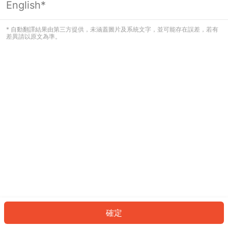
English*
發生錯誤！請登入並再試一次或回到主
頁。
* 自動翻譯結果由第三方提供，未涵蓋圖片及系統文字，並可能存在誤差，若有
差異請以原文為準。
登入
返回首頁
確定
ID: 1559659d4fe-ad76-4c30-8eee-08df706da5f2