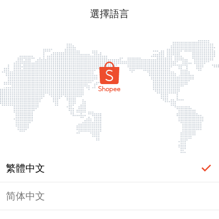
選擇語言
繁體中文
简体中文
頁面無法顯示