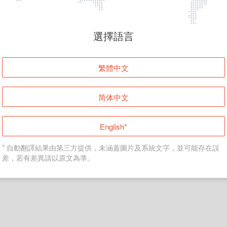
頁面無法顯示
選擇語言
發生錯誤！請登入並再試一次或回到主頁。
繁體中文
登入
简体中文
返回首頁
English*
* 自動翻譯結果由第三方提供，未涵蓋圖片及系統文字，並可能存在誤
差，若有差異請以原文為準。